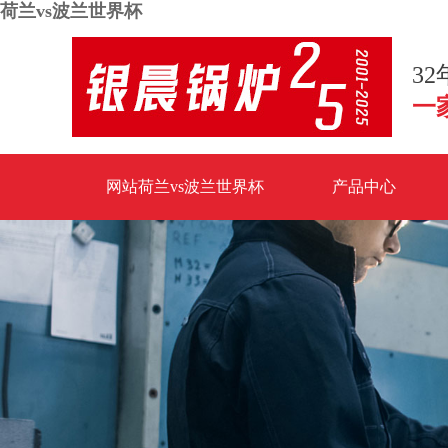
荷兰vs波兰世界杯
3
一
网站荷兰vs波兰世界杯
产品中心
荷兰vs波兰世界杯