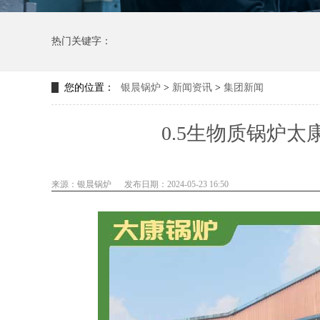
热门关键字：
您的位置：
银晨锅炉
>
新闻资讯
>
集团新闻
0.5生物质锅炉
来源：银晨锅炉
发布日期：2024-05-23 16:50