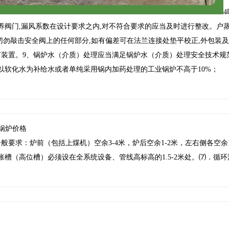
养阀门,漏风系数在设计要求之内,对不符合要求的应当及时进行整改。户
切勿敲击安全阀上的任何部分,如有偏差可在法兰连接处垫平校正,外包装
装置。9、锅炉水（介质）处理应当满足锅炉水（介质）处理安全技术规
以软化水为补给水或者单纯采用锅内加药处理的工业锅炉不高于10%；
能锅炉价格
要求：炉前（包括上煤机）空余3-4米，炉后空余1-2米，左右侧各空余1
槽（高位槽）必须设在全系统设备、管线高标高的1.5-2米处。⑺．循