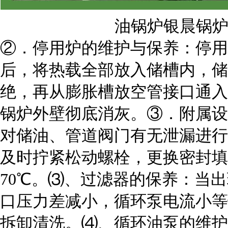
油锅炉银晨锅
②．停用炉的维护与保养：停用
后，将热载全部放入储槽内，储
绝，再从膨胀槽放空管接口通入，保
锅炉外壁彻底消灰。③．附属设
对储油、管道阀门有无泄漏进行
及时拧紧松动螺栓，更换密封填
70℃。⑶、过滤器的保养：当
口压力差减小，循环泵电流小等
拆卸清洗。⑷、循环油泵的维护