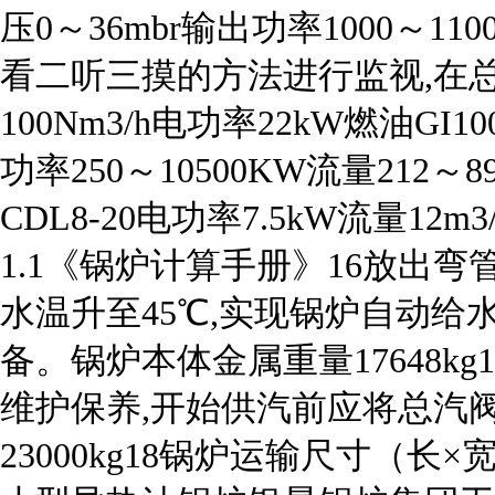
压0～36mbr输出功率1000～1
看二听三摸的方法进行监视,在
100Nm3/h电功率22kW燃油GI1
功率250～10500KW流量212～8
CDL8-20电功率7.5kW流量12m
1.1《锅炉计算手册》16放出弯
水温升至45℃,实现锅炉自动给
备。锅炉本体金属重量17648k
维护保养,开始供汽前应将总汽
23000kg18锅炉运输尺寸（长×宽×