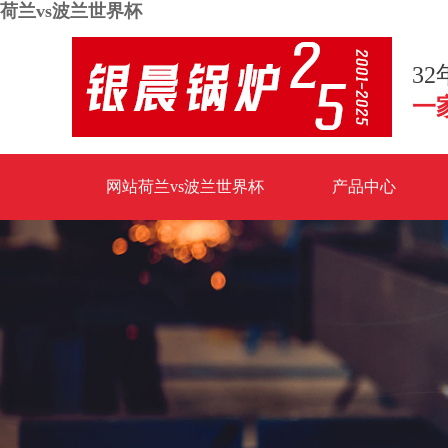
荷兰vs波兰世界杯
3
一
网站荷兰vs波兰世界杯
产品中心
荷兰vs波兰世界杯