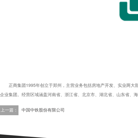
正商集团1995年创立于郑州，主营业务包括房地产开发、实业两大
企业集团。经营区域涵盖河南省、浙江省、北京市、湖北省、山东省、海
上一篇：
中国中铁股份有限公司