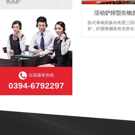
热风炉
活动炉排型生物
卧式单锅筒纵向布置三回
炉，炉膛两侧装有光管水
烟道、锅筒内布置一组烟
鼓、引风机进行机械通风
紧凑密孔炉排。...
【详情
全国服务热线
0394-6792297